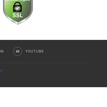
IN
YOUTUBE
ign