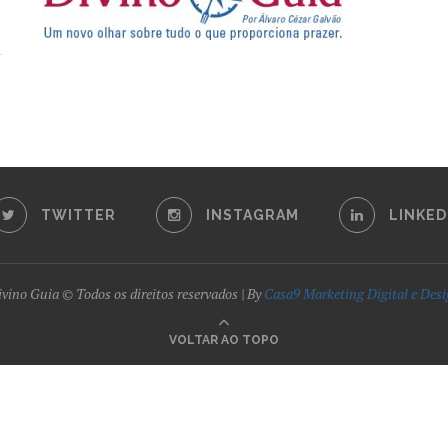
TWITTER
INSTAGRAM
LINKED
vino Guia © Todos os direitos reservados | By
Casa9 Marketing Digital e Des
VOLTAR AO TOPO