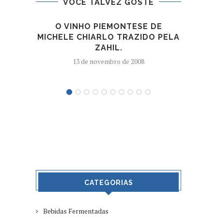
VOCÊ TALVEZ GOSTE
O VINHO PIEMONTESE DE
I
MICHELE CHIARLO TRAZIDO PELA
TRA
ZAHIL.
E
13 de novembro de 2008
CATEGORIAS
Bebidas Fermentadas