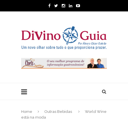
Home
Outras Bebidas
World Wine
está na moda