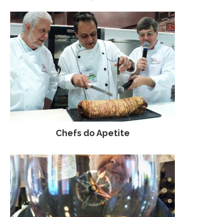
Chefs do Apetite
VAMOS FALAR DE PREÇOS?
1ª EDIÇÃO DO BOT
GOURMET NA CHOP
19 de março de 2012
BADEN BADEN
10 de março de 200