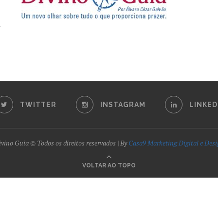
TWITTER
INSTAGRAM
LINKED
vino Guia © Todos os direitos reservados | By
Casa9 Marketing Digital e Des
VOLTAR AO TOPO