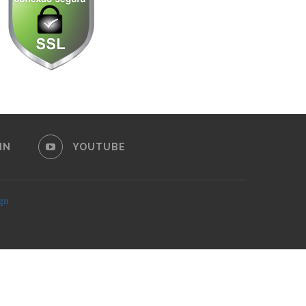
IN
YOUTUBE
ign