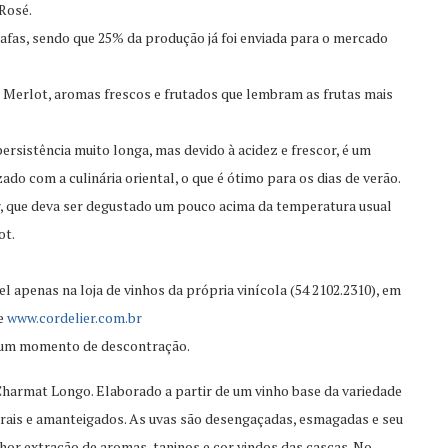
Rosé.
fas, sendo que 25% da produção já foi enviada para o mercado
as Merlot, aromas frescos e frutados que lembram as frutas mais
rsistência muito longa, mas devido à acidez e frescor, é um
com a culinária oriental, o que é ótimo para os dias de verão.
r, que deva ser degustado um pouco acima da temperatura usual
ot.
l apenas na loja de vinhos da própria vinícola (54 2102.2310), em
te
www.cordelier.com.br
num momento de descontração.
harmat Longo. Elaborado a partir de um vinho base da variedade
lorais e amanteigados. As uvas são desengaçadas, esmagadas e seu
or extração de aromas, taninos e cor vindos das cascas. No