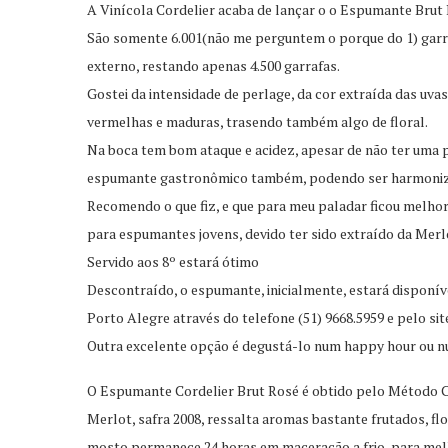
A Vinícola Cordelier acaba de lançar o o Espumante Brut 
São somente 6.001(não me perguntem o porque do 1) garra
externo, restando apenas 4.500 garrafas.
Gostei da intensidade de perlage, da cor extraída das uv
vermelhas e maduras, trasendo também algo de floral.
Na boca tem bom ataque e acidez, apesar de não ter uma pe
espumante gastronômico também, podendo ser harmonizado 
Recomendo o que fiz, e que para meu paladar ficou melho
para espumantes jovens, devido ter sido extraído da Merl
Servido aos 8º estará ótimo
Descontraído, o espumante, inicialmente, estará disponíve
Porto Alegre através do telefone (51) 9668.5959 e pelo si
Outra excelente opção é degustá-lo num happy hour ou 
O Espumante Cordelier Brut Rosé é obtido pelo Método C
Merlot, safra 2008, ressalta aromas bastante frutados, f
mosto permanece 24 horas em maceração a frio, para melh