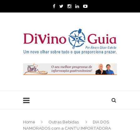
Home
Outras Bebidas
DIA DOS
NAMORADOS com a CANTU IMPORTADORA