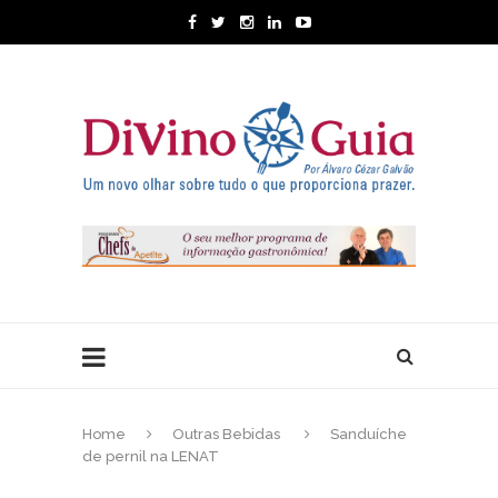
Home
Outras Bebidas
Sanduíche
de pernil na LENAT