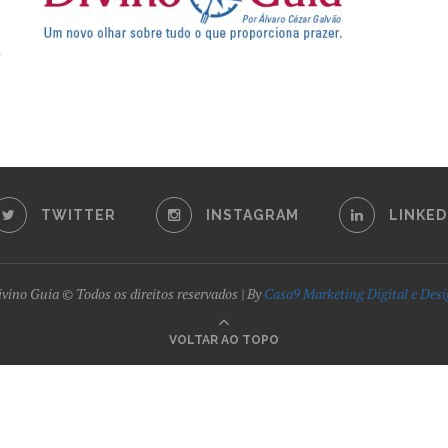
TWITTER
INSTAGRAM
LINKED
vino Guia © Todos os direitos reservados | By
Casa9 Marketing Digital e Des
VOLTAR AO TOPO