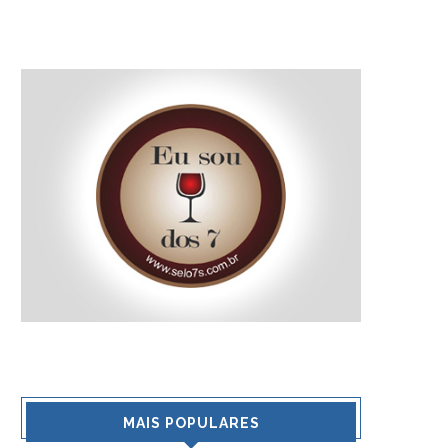
AFINAL O QUE É A
RESTAURANTE SH
“FERMENTAÇÃO” MALOLÁTICA
CELEBRA O QUA
NOS VINHOS?
ANIVERSÁRIO
9 de março de 2011
8 de abril de 2008
MAIS POPULARES