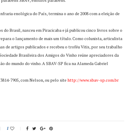
 parabéns SBAV, enófilos parabéns.
nfraria enológica do País, termina o ano de 2008 com a eleição de
 do Brasil, nasceu em Piracicaba e já publicou cinco livros sobre o
epara o lançamento de mais um título. Como colunista, articulista
as de artigos publicados e recebeu o troféu Vitis, por seu trabalho
 Sociedade Brasileira dos Amigos do Vinho reúne apreciadores da
são do mundo do vinho. A SBAV-SP fica na Alameda Gabriel
 3814-7905, com Nelson, ou pelo site
http://www.sbav-sp.com.br
1