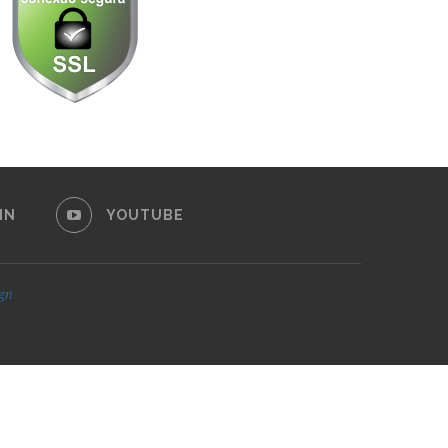
IN
YOUTUBE
ign