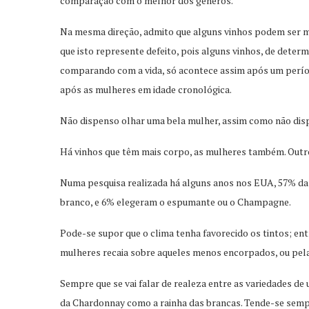
comparação com o melhor dos gêneros.
Na mesma direção, admito que alguns vinhos podem ser m
que isto represente defeito, pois alguns vinhos, de deter
comparando com a vida, só acontece assim após um perío
após as mulheres em idade cronológica.
Não dispenso olhar uma bela mulher, assim como não dis
Há vinhos que têm mais corpo, as mulheres também. Outro
Numa pesquisa realizada há alguns anos nos EUA, 57% da
branco, e 6% elegeram o espumante ou o Champagne.
Pode-se supor que o clima tenha favorecido os tintos; ent
mulheres recaia sobre aqueles menos encorpados, ou pela 
Sempre que se vai falar de realeza entre as variedades de 
da Chardonnay como a rainha das brancas. Tende-se sempre