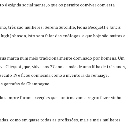
o é exigida socialmente, o que os permite conviver com esta
ho, três são mulheres: Serena Sutcliffe, Fiona Becquett e Jancis
ugh Johnson, isto sem falar das enólogas, e que hoje são muitas e
am sua marca num meio tradicionalmente dominado por homens. Um
e Clicquot, que, viúva aos 27 anos e mãe de uma filha de três anos,
 século 19 e ficou conhecida como a inventora do remuage,
das garrafas de Champagne.
ado sempre foram exceções que confirmavam a regra: fazer vinho
écadas, como em quase todas as profissões, mais e mais mulheres