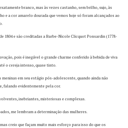
xatamente branco, mas às vezes castanho, sem brilho, sujo, às
ilho e a cor amarelo dourada que vemos hoje só foram alcançados ao
o.
e 1804 e são creditadas a Barbe-Nicole Clicquot Ponsardin (1778-
vação, pois é inegável o grande charme conferido à bebida de viva
té o cereja intenso, quase tinto.
s meninas em seu estágio pós-adolescente, quando ainda não
e, falando evidentemente pela cor.
lventes, inebriantes, misteriosas e complexas.
pados, me lembram a determinação das mulheres.
s creio que façam muito mais esforço para isso do que os