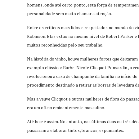
homens, onde até certo ponto, esta força de temperament
personalidade sem muito chamar a atenção.
Entre os críticos mais lidos e respeitados no mundo do vin
Robinson. Elas estão no mesmo nível de Robert Parker e H
muitos reconhecidas pelo seu trabalho.
Na história do vinho, houve mulheres fortes que deixar
exemplo clássico: Barbe-Nicole Clicquot Ponsardin , a veuv
revolucionou a casa de champanhe da família no início do
procedimento destinado a retirar as borras de levedura 
Mas a veuve Clicquot e outras mulheres de fibra do pass
era um ofício eminentemente masculino.
Até hoje é assim. No entanto, nas últimas duas ou três d
passaram a elaborar tintos, brancos, espumantes.