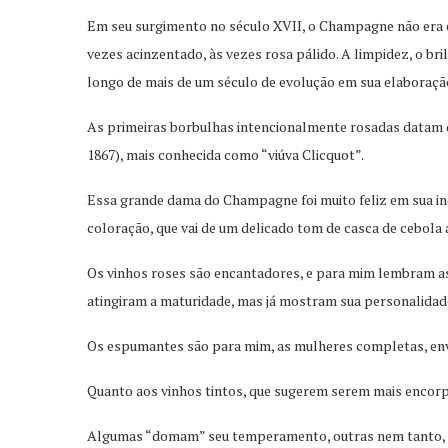
Em seu surgimento no século XVII, o Champagne não era e
vezes acinzentado, às vezes rosa pálido. A limpidez, o br
longo de mais de um século de evolução em sua elaboraçã
As primeiras borbulhas intencionalmente rosadas datam d
1867), mais conhecida como “viúva Clicquot”.
Essa grande dama do Champagne foi muito feliz em sua ino
coloração, que vai de um delicado tom de casca de cebola a
Os vinhos roses são encantadores, e para mim lembram a
atingiram a maturidade, mas já mostram sua personalidad
Os espumantes são para mim, as mulheres completas, envo
Quanto aos vinhos tintos, que sugerem serem mais encor
Algumas “domam” seu temperamento, outras nem tanto, ma