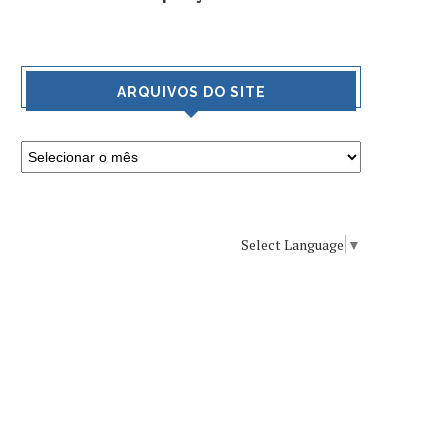
ARQUIVOS DO SITE
Select Language
▼
MAGISTRAL APRESE
DOS VINHOS DA M
UMA DAS MELHORES
WINES.
RELAÇÕES PREÇO X
21 de setembro de 2
QUALIDADE, A LINHA ESTIBA I
DA BODEGAS ESMERALDA
AGRADA EM CHEIO.