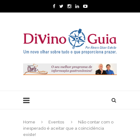
Home
Eventos
Não contar com o
inesperado é aceitar que a coincidência
existe!