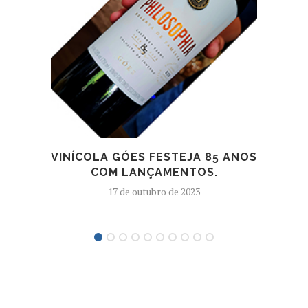
SEI
HIS
VINÍCOLA GÓES FESTEJA 85 ANOS
COM LANÇAMENTOS.
17 de outubro de 2023