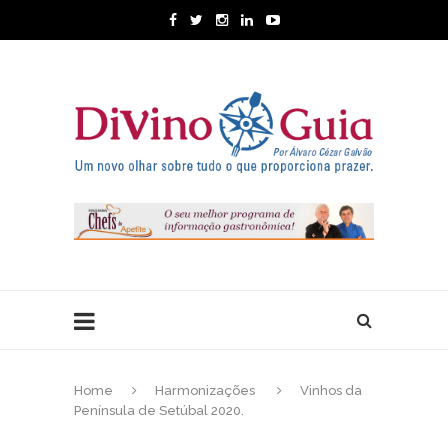
Home
Harmonizações
Vinhos da
Península de Setúbal 2020.