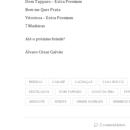
Dom Tapparo – Extra Premium
Bem me Quer Prata
Vitoriosa – Extra Premium
7 Madeiras
Até o próximo brinde!
Álvaro Cézar Galvão
BEBIDAS
CABARÉ
CACHAÇAS
CASA BUCCO
DESTILADOS
DOM TAPPARO
GOGÓ DA EMA
PIT
SERIGOTE
SPIRITS
UNSER SCHNAPS
WERNECK 
2 comentários