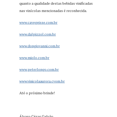
quanto a qualidade destas bebidas vinificadas
nas vinícolas mencionadas é reconhecida.
www.cavegeisse.com.br
www.dalpizzol.com.br
www.dongiovanni.com.br
www.miolo.com.br
www.peterlongo.com.br
www.vinicolaaurora.cvom.br
Até o próximo brinde!
Álvaro Cézar Galvão