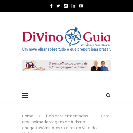
Home
Bebidas Fermentadas
Para
uma animada viagem de turismo
enogastonômico, os roteiros do Vale dos