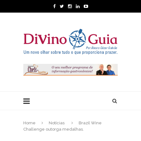
Home
Notícias
Brazil Wine
Challenge outorga medalhas.