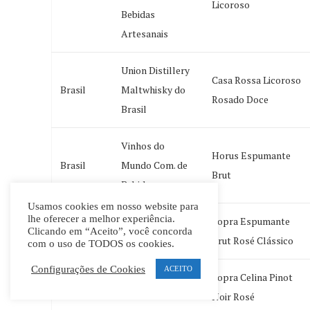
Licoroso
Bebidas
Artesanais
Union Distillery
Casa Rossa Licoroso
Brasil
Maltwhisky do
Rosado Doce
Brasil
Vinhos do
Horus Espumante
Brasil
Mundo Com. de
Brut
Bebidas
Usamos cookies em nosso website para
lhe oferecer a melhor experiência.
Sopra Espumante
Brasil
Vinhos Sopra
Clicando em “Aceito”, você concorda
Brut Rosé Clássico
com o uso de TODOS os cookies.
Configurações de Cookies
ACEITO
Sopra Celina Pinot
Brasil
Vinhos Sopra
Noir Rosé