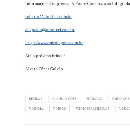
Informações à imprensa: A!Fonte Comunicação Integrada
roberta@afonteci.com.br
anapaula@afonteci.com.br
http://www.vinicolagoes.com.br
Até o próximo brinde!
Álvaro Cézar Galvão
BEBIDAS
CLAUDIO GÓES
ENÓLOGO
FÁBIO GÓE
VINDIMA
VINHOS
VINHOSBRASILEIROS
VINÍC