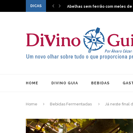
Bráz fora de série Rosso Di Sicilia 
DICAS
Abelhas sem ferrão com meles de 
Os Proseccos Villa Sandi agora na 
Domaine L’Amauve Les Merrelies S
Concurso Brasileiro de Vinhos de 
HOME
DIVINO GUIA
BEBIDAS
GAS
Home
Bebidas Fermentadas
Já neste final