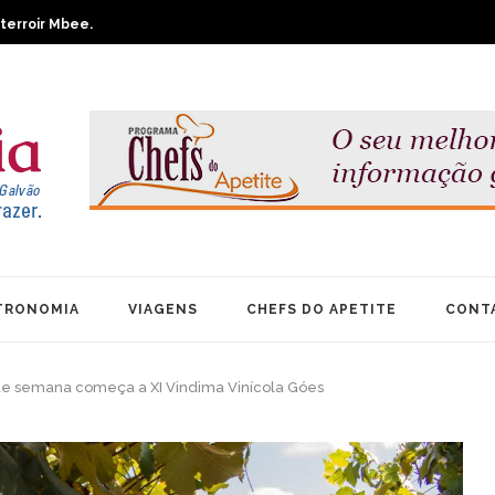
2020.
terroir Mbee.
Grand Cru.
éguret 2019.
Mesa 2025.
TRONOMIA
VIAGENS
CHEFS DO APETITE
CONT
 de semana começa a XI Vindima Vinícola Góes