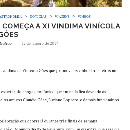
ASTRONOMIA
NOTÍCIAS
VIAGENS
VINHOS
 COMEÇA A XI VINDIMA VINÍCOLA
GÓES
 Galvão
17 de janeiro de 2017
a vindima na Vinícola Góes que promove os vinhos brasileiros no
um espetáculo enogastronômico que em nada fica devendo às
elos amigos Claudio Góes, Luciano Lopreto, e demais funcionários
celebração que ocorrerá durante três finais de semana
o até o Domingo dia 05 de Fevereiro, com um dia extra, que será dia