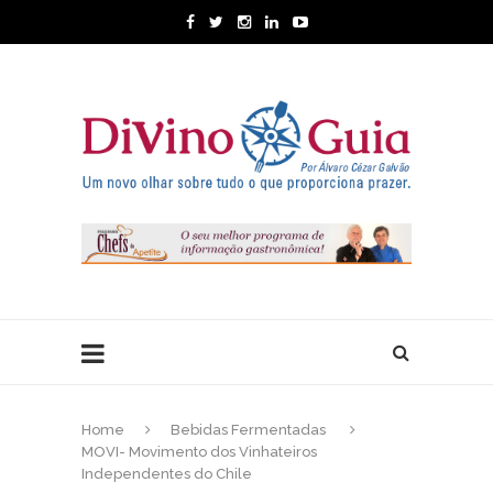
Home
Bebidas Fermentadas
MOVI- Movimento dos Vinhateiros
Independentes do Chile