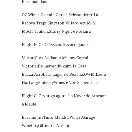
Personalidade!-
OC Wines;Catrala;Garcia Schwanderer;La
Recova;Trapi;Kingston;Villard;Attiloi &
Mochi;Trabun;Starry Night e Polkura.
Flight B: Os Clássicos Recarregados.
Vultur;Clos Andino;Alchemy;Corral
Victoria;Peumayen;Rukumilla;Casa
Bauzá;Acróbara;Lagar de Bezana;OWM;Laura
Hartwig;FlahertyWines e Von Siebenthal.
Flight C: O Antigo agora é o Novo: do Atacama
a Maule.
Erasmo;InsTinto;Meli;BOWines;Garage
WineCo.;Gillmor e Armitida