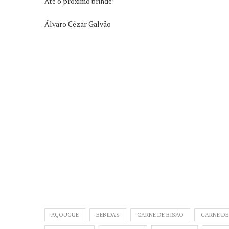
Até o próximo brinde!
Álvaro Cézar Galvão
AÇOUGUE
BEBIDAS
CARNE DE BISÃO
CARNE DE