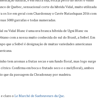
mentação natural, e em outra loja, esta já perto do hotel o vinho
nco de Quebec, sensacional corte da hibrida Vidal, muito utilizada
ra os Ice em geral com Chardonnay o Cuvée Natashquan 2016 com
enas 5000 garrafas e todas numeradas.
al ou Vidal Blanc é uma uva branca híbrida de Ugni Blanc ou
biano com a nossa muito conhecida do sul do Brasil, a Seibel. Em
mpo que a Seibel é designação de muitas variedades americanas
ericana.
vinho tem aromas a frutas secas e um fundo floral, mas logo surge
cítrico. Confirma em boca o frutado seco e o mel(floral), ambos
eio que da passagem da Chradonnay por madeira.
n
e claro o
Le Marché de Saebeuveurs du Quc
.