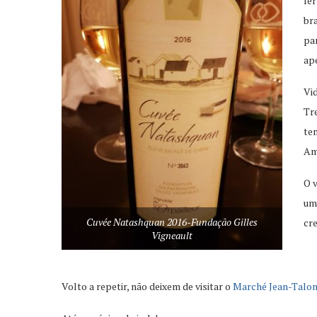
fer
bra
pa
ap
Vid
Tre
te
Am
O 
um 
Cuvée Natashquan 2016-Fundação Gilles
cr
Vigneault
Volto a repetir, não deixem de visitar o
Marché Jean-Talo