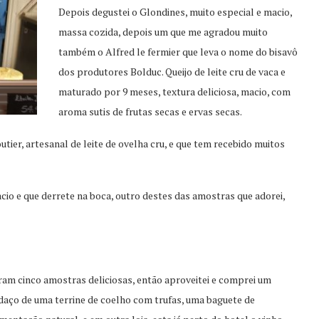
Depois degustei o Glondines, muito especial e macio,
massa cozida, depois um que me agradou muito
também o Alfred le fermier que leva o nome do bisavô
dos produtores Bolduc. Queijo de leite cru de vaca e
maturado por 9 meses, textura deliciosa, macio, com
aroma sutis de frutas secas e ervas secas.
tier, artesanal de leite de ovelha cru, e que tem recebido muitos
cio e que derrete na boca, outro destes das amostras que adorei,
ram cinco amostras deliciosas, então aproveitei e comprei um
daço de uma terrine de coelho com trufas, uma baguete de