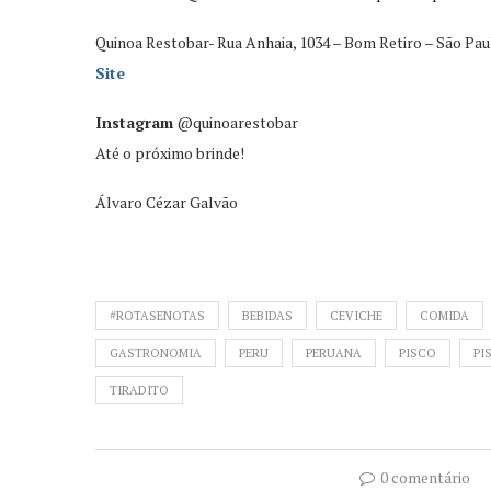
Quinoa Restobar- Rua Anhaia, 1034 – Bom Retiro – São Pa
Site
Instagram
@quinoarestobar
Até o próximo brinde!
Álvaro Cézar Galvão
#ROTASENOTAS
BEBIDAS
CEVICHE
COMIDA
GASTRONOMIA
PERU
PERUANA
PISCO
PI
TIRADITO
0 comentário