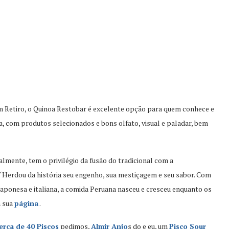
m Retiro, o Quinoa Restobar é excelente opção para quem conhece e
, com produtos selecionados e bons olfato, visual e paladar, bem
mente, tem o privilégio da fusão do tradicional com a
Herdou da história seu engenho, sua mestiçagem e seu sabor. Com
 japonesa e italiana, a comida Peruana nasceu e cresceu enquanto os
 sua
página
.
erca de 40 Piscos
pedimos,
Almir Anjo
s do e eu, um
Pisco Sour