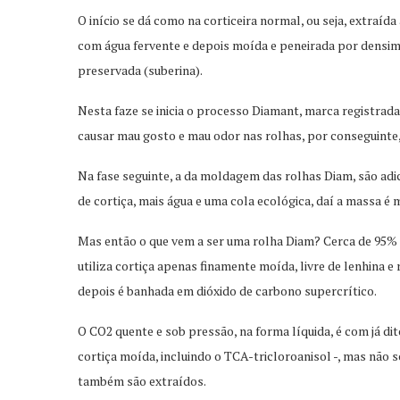
O início se dá como na corticeira normal, ou seja, extraída
com água fervente e depois moída e peneirada por densimet
preservada (suberina).
Nesta faze se inicia o processo Diamant, marca registrad
causar mau gosto e mau odor nas rolhas, por conseguinte,
Na fase seguinte, a da moldagem das rolhas Diam, são adi
de cortiça, mais água e uma cola ecológica, daí a massa é
Mas então o que vem a ser uma rolha Diam? Cerca de 95% de
utiliza cortiça apenas finamente moída, livre de lenhina e 
depois é banhada em dióxido de carbono supercrítico.
O CO2 quente e sob pressão, na forma líquida, é com já di
cortiça moída, incluindo o TCA-tricloroanisol -, mas não 
também são extraídos.