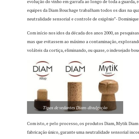
evolução do vinho em garrafa ao longo de toda a guarda, re
equipes da Diam Bouchage trabalham todos os dias na q
neutralidade sensorial e controle de oxigênio”- Dominique 
Com início nos idos da década dos anos 2000, as pesquisas
mas que evitassem ao máximo a contaminação, explorando
voláteis da cortiça, eliminando, ou quase, o indesejado bo
Tipos de vedantes Diam-divulgação
Com isto, e pelo processo, os produtos Diam, Mytik Diam 
fabricação único, garante uma neutralidade sensorial inc