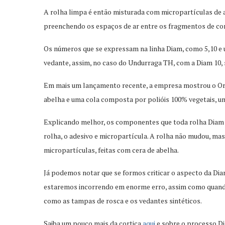
A rolha limpa é então misturada com micropartículas de a
preenchendo os espaços de ar entre os fragmentos de cor
Os números que se expressam na linha Diam, como 5,10 e 
vedante, assim, no caso do Undurraga TH, com a Diam 10, s
Em mais um lançamento recente, a empresa mostrou o Or
abelha e uma cola composta por polióis 100% vegetais, uni
Explicando melhor, os componentes que toda rolha Diam 
rolha, o adesivo e micropartícula. A rolha não mudou, mas o
micropartículas, feitas com cera de abelha.
Já podemos notar que se formos criticar o aspecto da Dia
estaremos incorrendo em enorme erro, assim como quando 
como as tampas de rosca e os vedantes sintéticos.
Saiba um pouco mais da cortiça
aqui
e sobre o processo 