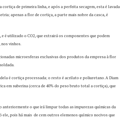
 a cortiça de primeira linha, e após a perfeita secagem, esta é lavada
ria; apenas a flor de cortiça, a parte mais nobre da casca, é
a, e é utilizado o CO2, que extrairá os componentes que podem
 nos vinhos.
cionadas microesferas exclusivas dos produtos da empresa à flor
 moldada.
la é cortiça processada; o resto é acrilato e poliuretano. A Diam
rica em suberina (cerca de 40% do peso bruto total a cortiça), que
to anteriormente o que irá limpar todas as impurezas químicas da
só ele, pois há mais de cem outros elemenos químico nocivos que