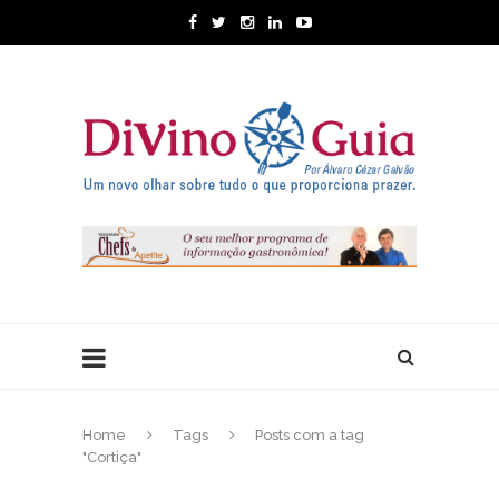
Home
Tags
Posts com a tag
"Cortiça"