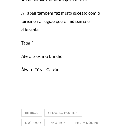
só de pensar me vem água na boca!
A Tabalí também faz muito sucesso com o
turismo na região que é lindíssima e
diferente.
Tabalí
Até o próximo brinde!
Álvaro Cézar Galvão
BEBIDAS
CELSO LA PASTINA.
ENÓLOGO
ENOTECA
FELIPE MÜLLER