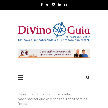
Home
Bebidas Fermentadas
Nada melhor que os vinhos da Tabalí para as
festas.