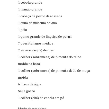
1 cebola grande
1 frango grande
1 cabeça de porco desossada
1 quilo de músculo bovino
1 paio
1 gomo grande de linguiça de pernil
7 pães italianos médios
2 xícaras (sopa) de óleo
1 colher (sobremesa) de pimenta do reino
moída na hora
1 colher (sobremesa) de pimenta dedo de moça
moída
6 litros de água
Sal a gosto
1 colher (chá) de canela em pó
Modo de preparo: