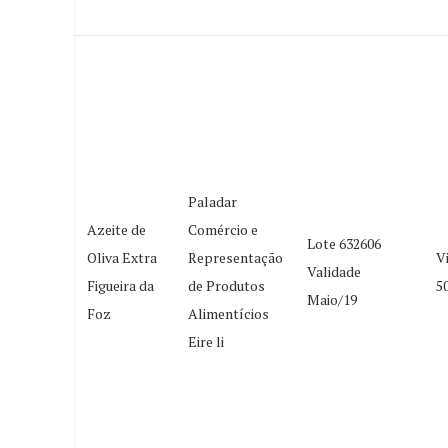
Paladar
Azeite de
Comércio e
Lote 632606
Oliva Extra
Representação
V
Validade
Figueira da
de Produtos
5
Maio/19
Foz
Alimentícios
Eire li