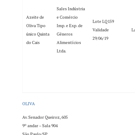
Sales Indústria
Azeite de
e Comércio
Lote LQ159
Oliva Tipo
Imp. e Exp. de
Validade
L
único Quinta
Gêneros
29/06/19
do Cais
Alimentícios
Ltda.
OLIVA
Av. Senador Queiroz, 605
9º andar – Sala 904
São Paulo/SP