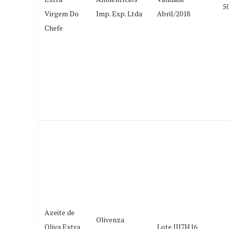
5
Virgem Do
Imp. Exp. Ltda
Abril/2018
Chefe
Azeite de
Olivenza
Oliva Extra
Lote III7H16