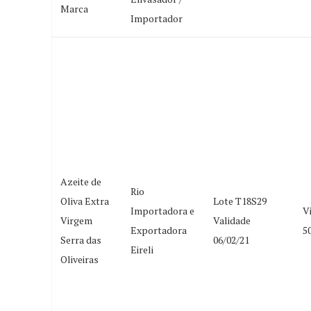
Marca
Importador
Azeite de
Rio
Oliva Extra
Lote T18S29
Importadora e
V
Virgem
Validade
Exportadora
5
Serra das
06/02/21
Eireli
Oliveiras