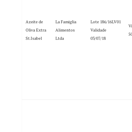
Azeite de
La Famiglia
Lote 186/16LV01
V
Oliva Extra
Alimentos
Validade
5
St.Isabel
Ltda
03/07/18