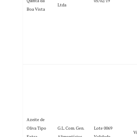
Quinta da
05/02/19
Ltda
Boa Vista
Azeite de
Oliva Tipo
G.L. Com. Gen.
Lote 0069
V
Extra
Alimentícios
Validade