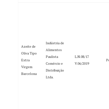
Indústria de
Azeite de
Alimentos
Oliva Tipo
Paulista
L.N.08/17
Extra
P
Comércio e
V.06/2019
Virgem
Distribuição
Barcelona
Ltda.