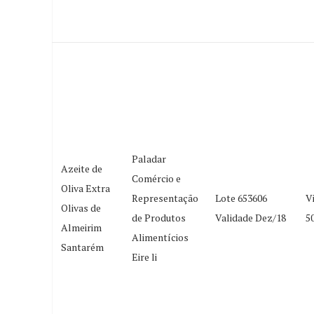
Paladar
Azeite de
Comércio e
Oliva Extra
Representação
Lote 653606
V
Olivas de
de Produtos
Validade Dez/18
5
Almeirim
Alimentícios
Santarém
Eire li