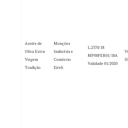
Azeite de
Monções
L.2370/18
Oliva Extra
Indústria e
V
MP00FER01/18A
Virgem
Comércio
5
Validade 01/2020
Tradição
Eireli