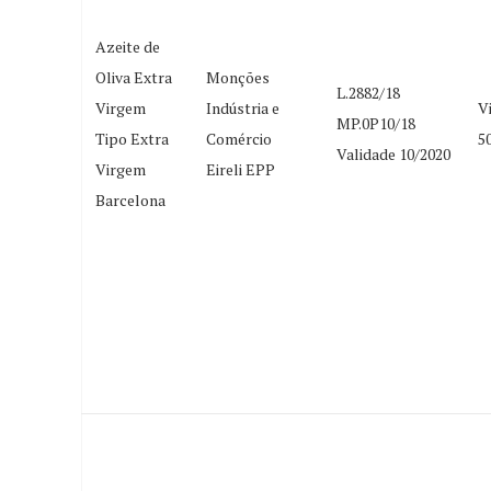
Azeite de
Oliva Extra
Monções
L.2882/18
Virgem
Indústria e
V
MP.0P10/18
Tipo Extra
Comércio
5
Validade 10/2020
Virgem
Eireli EPP
Barcelona