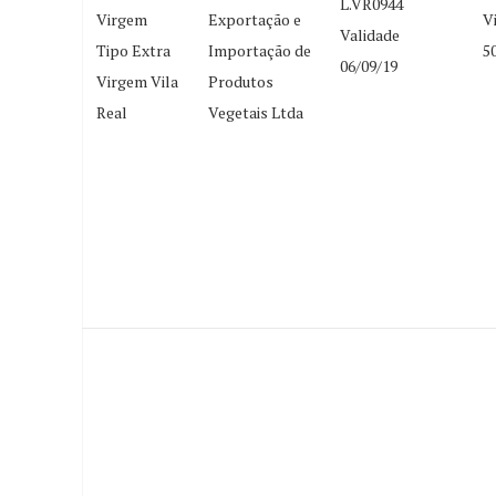
L.VR0944
Virgem
Exportação e
V
Validade
Tipo Extra
Importação de
5
06/09/19
Virgem Vila
Produtos
Real
Vegetais Ltda