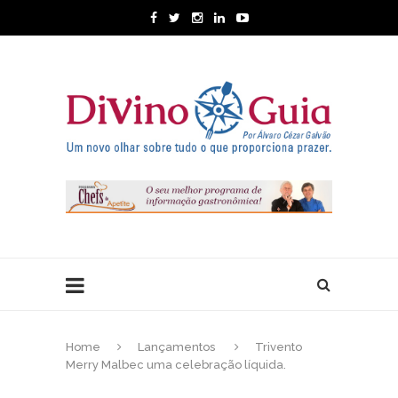
Home
Lançamentos
Trivento
Merry Malbec uma celebração líquida.