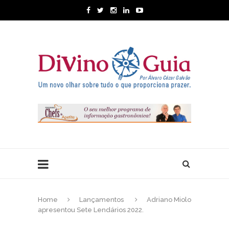
Home
Lançamentos
Adriano Miolo
apresentou Sete Lendários 2022.