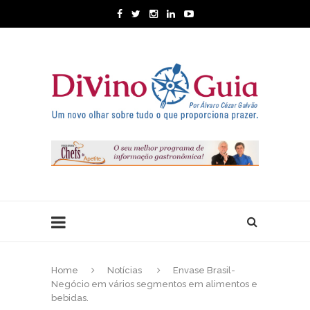
Home
Notícias
Envase Brasil-
Negócio em vários segmentos em alimentos e
bebidas.