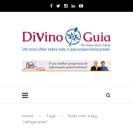
Home
Tags
Posts com a tag
"refrigerante"