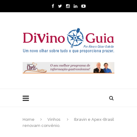
Home
Vinhos
Ibravin e Apex-Brasil
renovam convênio.