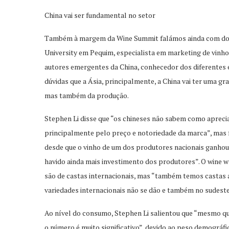
China vai ser fundamental no setor
Também à margem da Wine Summit falámos ainda com dois 
University em Pequim, especialista em marketing de vinho 
autores emergentes da China, conhecedor dos diferentes e
dúvidas que a Ásia, principalmente, a China vai ter uma g
mas também da produção.
Stephen Li disse que “os chineses não sabem como apreciar
principalmente pelo preço e notoriedade da marca”, mas f
desde que o vinho de um dos produtores nacionais ganho
havido ainda mais investimento dos produtores”. O wine w
são de castas internacionais, mas “também temos castas
variedades internacionais não se dão e também no sudeste
Ao nível do consumo, Stephen Li salientou que “mesmo q
o número é muito significativo”, devido ao peso demográfi