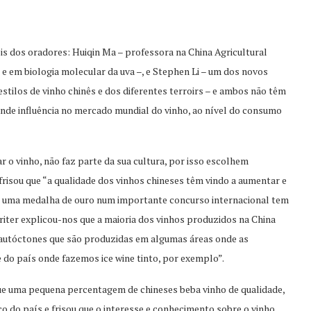
dos oradores: Huiqin Ma – professora na China Agricultural
e em biologia molecular da uva –, e Stephen Li – um dos novos
stilos de vinho chinês e dos diferentes terroirs – e ambos não têm
rande influência no mercado mundial do vinho, ao nível do consumo
 o vinho, não faz parte da sua cultura, por isso escolhem
risou que “a qualidade dos vinhos chineses têm vindo a aumentar e
u uma medalha de ouro num importante concurso internacional tem
riter explicou-nos que a maioria dos vinhos produzidos na China
 autóctones que são produzidas em algumas áreas onde as
 do país onde fazemos ice wine tinto, por exemplo”.
ue uma pequena percentagem de chineses beba vinho de qualidade,
co do país e frisou que o interesse e conhecimento sobre o vinho