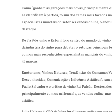
Como “ganhar” as gerações mais novas, principalmente os
se identificam à partida, foi um dos temas mais focados na
especialistas mundiais do setor. As vendas online, o enot
destaque.
De 7 a 9 de junho o Estoril foi o centro do mundo do vin
da indústria do vinho para debater o setor, as principais t
com os mais reconhecidos especialistas mundiais do vinho 
43 marcas.
Enoturismo; Vinhos Naturais; Tendências do Consumo; Ven
Desconhecidas; Comunicação e Influência Asiática foram a
Paulo Salvador e o crítico de vinho Rui Falcão. Destes, 
principalmente com os millennials, as vendas online, mas
asiática.
Lulie Halstead, CEO da Wine Intelligence, salientou que os