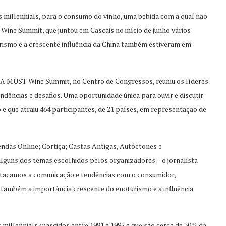
 millennials, para o consumo do vinho, uma bebida com a qual não
 Wine Summit, que juntou em Cascais no início de junho vários
urismo e a crescente influência da China também estiveram em
ho. A MUST Wine Summit, no Centro de Congressos, reuniu os líderes
endências e desafios. Uma oportunidade única para ouvir e discutir
e que atraiu 464 participantes, de 21 países, em representação de
das Online; Cortiça; Castas Antigas, Autóctones e
lguns dos temas escolhidos pelos organizadores – o jornalista
destacamos a comunicação e tendências com o consumidor,
 também a importância crescente do enoturismo e a influência
 millennials (nascidos entre 1981 e 1995 e que são cerca de 30% da