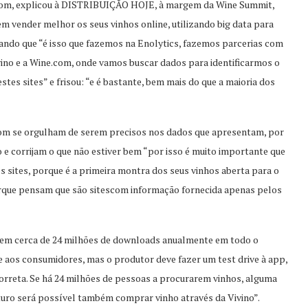
.com, explicou à DISTRIBUIÇÃO HOJE, à margem da Wine Summit,
m vender melhor os seus vinhos online, utilizando big data para
ando que “é isso que fazemos na Enolytics, fazemos parcerias com
vino e a Wine.com, onde vamos buscar dados para identificarmos o
es sites” e frisou: “e é bastante, bem mais do que a maioria dos
com se orgulham de serem precisos nos dados que apresentam, por
 e corrijam o que não estiver bem “por isso é muito importante que
sites, porque é a primeira montra dos seus vinhos aberta para o
orque pensam que são sitescom informação fornecida apenas pelos
 tem cerca de 24 milhões de downloads anualmente em todo o
e aos consumidores, mas o produtor deve fazer um test drive à app,
correta. Se há 24 milhões de pessoas a procurarem vinhos, alguma
uturo será possível também comprar vinho através da Vivino”.