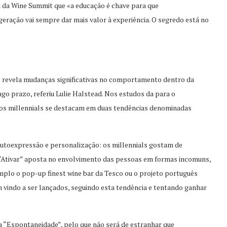
 da Wine Summit que «a educação é chave para que
geração vai sempre dar mais valor à experiência. O segredo está no
5 revela mudanças significativas no comportamento dentro da
ongo prazo, referiu Lulie Halstead. Nos estudos da para o
 os millennials se destacam em duas tendências denominadas
utoexpressão e personalização: os millennials gostam de
 “Ativar” aposta no envolvimento das pessoas em formas incomuns,
mplo o pop-up finest wine bar da Tesco ou o projeto português
m vindo a ser lançados, seguindo esta tendência e tentando ganhar
 “Espontaneidade”, pelo que não será de estranhar que