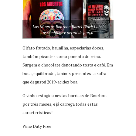
Los Muertos Bourbon Barrel Black Label
assemblage e pernil de porco
Olfato frutado, baunilha, especiarias doces,
também picantes como pimenta do reino.
Surgem o chocolate denotando tosta e café. Em
boca, equilibrado, taninos presentes- a safra
que degustei 2019-acidez boa.
O vinho estagiou nestas barricas de Bourbon
por três meses, e já carrega todas estas
características!
Wine Duty Free