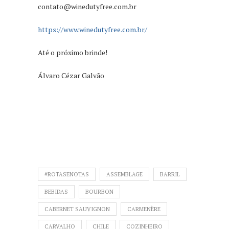
contato@winedutyfree.com.br
https://www.winedutyfree.com.br/
Até o próximo brinde!
Álvaro Cézar Galvão
#ROTASENOTAS
ASSEMBLAGE
BARRIL
BEBIDAS
BOURBON
CABERNET SAUVIGNON
CARMENÈRE
CARVALHO
CHILE
COZINHEIRO