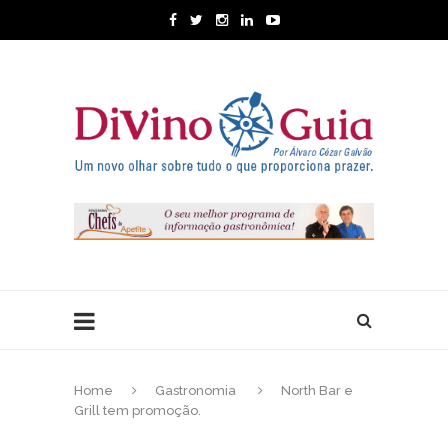
Home
Gastronomia
North Bar e
Grill tem promoção.