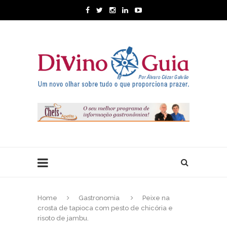
Home
Gastronomia
Peixe na
crosta de tapioca com pesto de chicória e
risoto de jambu.