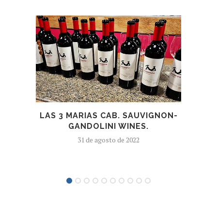
NA 
LAS 3 MARIAS CAB. SAUVIGNON-
GANDOLINI WINES.
31 de agosto de 2022