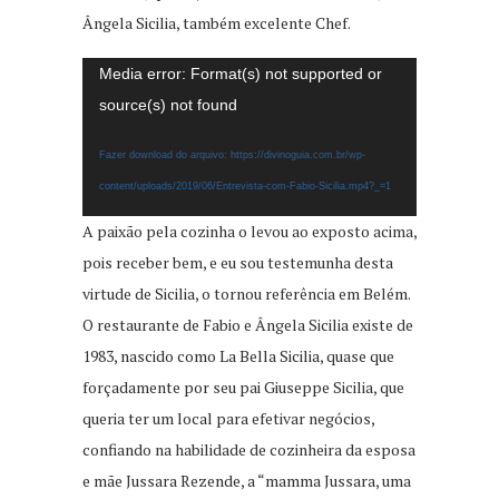
Ângela Sicilia, também excelente Chef.
Tocador
Media error: Format(s) not supported or
de
source(s) not found
vídeo
Fazer download do arquivo: https://divinoguia.com.br/wp-
content/uploads/2019/06/Entrevista-com-Fabio-Sicilia.mp4?_=1
A paixão pela cozinha o levou ao exposto acima,
pois receber bem, e eu sou testemunha desta
virtude de Sicilia, o tornou referência em Belém.
O restaurante de Fabio e Ângela Sicilia existe de
1983, nascido como La Bella Sicilia, quase que
forçadamente por seu pai Giuseppe Sicilia, que
queria ter um local para efetivar negócios,
confiando na habilidade de cozinheira da esposa
e mãe Jussara Rezende, a “mamma Jussara, uma