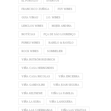
EL PORTAZO
EVENTOS
FRANCISCO ZUÑIGA
FUY WINES
GUIA VINAU
J.O. WINES
LENCLOS WINES
MUJER ANDINA
NOTÍCIAS
PÇA DE SÃO LOURENÇO
PUNKU WINES
RABELO & RAVELO
ROCK WINES
SOMMELIER
VIÑA BUTRÓN BUDINICH
VIÑA CASA HERNÁNDES
VIÑA CASA NICOLAS
VIÑA ENCIERRA
VIÑA GANDOLINI
VIÑA JUAN SEGURA
VIÑA KELTREWE
VIÑA LA FAMILIA
VIÑA LA KURA
VIÑA LAHIGUERA
VIÑA LAS 5 HERMANAS
VIÑA LAS VELETAS