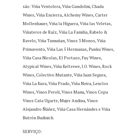
são: Viña Ventolera, Viña Gandolini, Chada
Wines, Viña Encierra, Alchemy Wines, Carter
Mollenhauer, Viña la Higuera, Viña las Veletas,
Viñateros de Raíz, Viña La Familia, Rabelo &
Ravelo, Viña Tumuñan, Vinos 3 Monos, Viña
Primavento, Viña Las 5 Hermanas, Punku Wines,
Viña Casa Nicolas, El Portazo, Fuy Wines,
Atypical Wines, Viña Keltrewe, J.O. Wines, Rock
Wines, Colectivo Mutante, Viña Juan Segura,
Viña La Kura, Viña Prado, Viña Neira, Lenclos
Wines, Vinos Peroli, Vinos Manu, Vinos Copa
Vinos Cata Ugarte, Mujer Andina, Vinos
Alejandro Ñúñez, Viña Casa Hernándes e Viña
Butrón Budinich.
SERVIÇO: