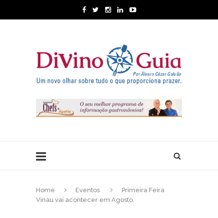
Home
Eventos
Primeira Feira
Vinau vai acontecer em Agosto.