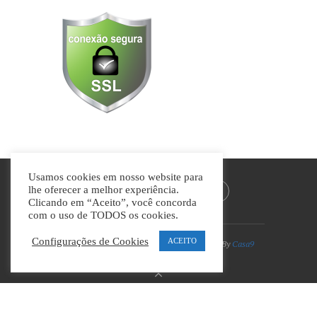
Usamos cookies em nosso website para
lhe oferecer a melhor experiência.
Clicando em “Aceito”, você concorda
com o uso de TODOS os cookies.
Configurações de Cookies
ACEITO
Divino Guia © Todos os direitos reservados | By
Casa9
Marketing Digital e Design
VOLTAR AO TOPO