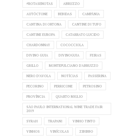
#ROTASENOTAS
ABRUZZO
AUTÓCTONE
BEBIDAS
CAMPÂNIA
CANTINA DI ORTONA
CANTINE DI TUFO
CANTINE EUROPA
CATARRATO LUCIDO
CHARDONNAY
COCOCCIOLA
DIVINO GUIA
DIVINOGUIA
FEIRAS
GRILLO
MONTEPULCIANO D'ABRUZZO
NERO D’AVOLA
NOTÍCIAS
PASSERINA
PECORINO
PERRICONE
PETROSINO
PROVÍNCIA
QUARTO MIGLIO
SÃO PAULO INTERNATIONAL WINE TRADE FAIR
2019
SYRAH
TRAPANI
VINHO TINTO
VINHOS
VINÍCOLAS
ZIBIBBO