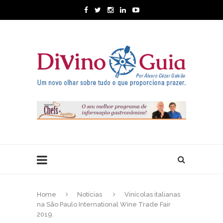
Home
Notícias
Vinícolas italianas
na São Paulo International Wine Trade Fair
2019.