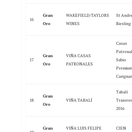
Gran
WAKEFIELD/TAYLORS
St Andr
16
Oro
WINES
Riesling
Casas
Patrona
Gran
VIÑA CASAS
17
Sabio
Oro
PATRONALES
Premiu
Carignan
Tabalí
Gran
18
VIÑA TABALÍ
Transve
Oro
2016
Gran
VIÑA LUIS FELIPE
CIEN