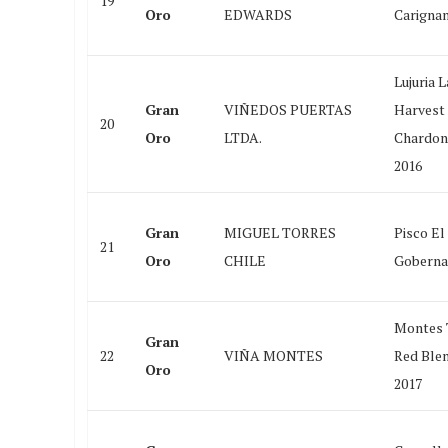
19
Oro
EDWARDS
Carignan
Lujuria L
Gran
VIÑEDOS PUERTAS
Harvest
20
Oro
LTDA.
Chardon
2016
Gran
MIGUEL TORRES
Pisco El
21
Oro
CHILE
Goberna
Montes 
Gran
22
VIÑA MONTES
Red Ble
Oro
2017