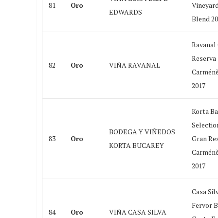
81
Oro
Vineyar
EDWARDS
Blend 2
Ravanal
Reserva
82
Oro
VIÑA RAVANAL
Carménè
2017
Korta Ba
Selectio
BODEGA Y VIÑEDOS
83
Oro
Gran Re
KORTA BUCAREY
Carménè
2017
Casa Sil
Fervor B
84
Oro
VIÑA CASA SILVA