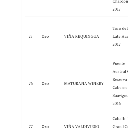
Chardon
2017
Toro de 
75
Oro
VIÑA REQUINGUA
Late Ha
2017
Puente
Austral
Reserva
76
Oro
MATURANA WINERY
Caberne
Sauvign
2016
Caballo
77
Oro
VIÑA VALDIVIESO
Grand C