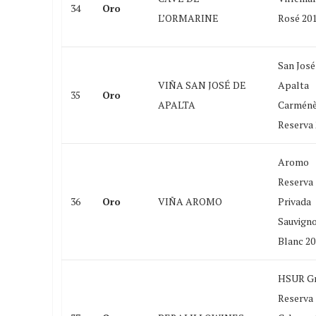
34
Oro
L’ORMARINE
Rosé 20
San José
VIÑA SAN JOSÉ DE
Apalta
35
Oro
APALTA
Carménè
Reserva 
Aromo
Reserva
36
Oro
VIÑA AROMO
Privada
Sauvign
Blanc 20
HSUR G
Reserva