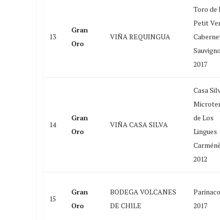
Toro de 
Petit Ve
Gran
13
VIÑA REQUINGUA
Caberne
Oro
Sauvign
2017
Casa Sil
Microter
Gran
de Los
14
VIÑA CASA SILVA
Oro
Lingues
Carménè
2012
Gran
BODEGA VOLCANES
Parinac
15
Oro
DE CHILE
2017