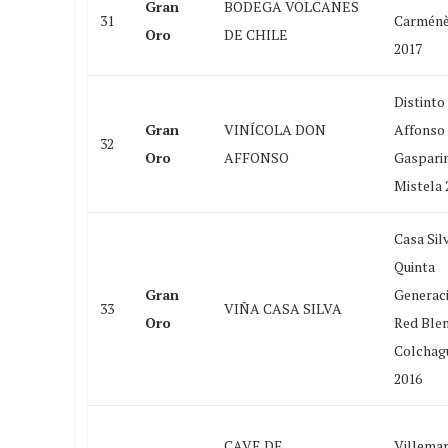
Gran
BODEGA VOLCANES
31
Carménè
Oro
DE CHILE
2017
Distinto
Gran
VINÍCOLA DON
Affonso
32
Oro
AFFONSO
Gaspari
Mistela 
Casa Sil
Quinta
Gran
Generac
33
VIÑA CASA SILVA
Oro
Red Ble
Colchag
2016
CAVE DE
Villemar