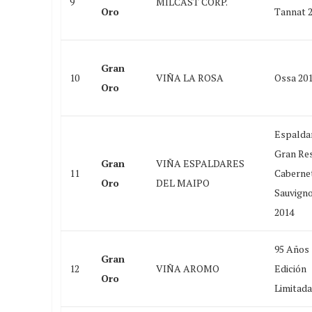
9
MILCAST CORP.
Oro
Tannat 
Gran
10
VIÑA LA ROSA
Ossa 20
Oro
Espalda
Gran Re
Gran
VIÑA ESPALDARES
11
Caberne
Oro
DEL MAIPO
Sauvign
2014
95 Años
Gran
12
VIÑA AROMO
Edición
Oro
Limitada