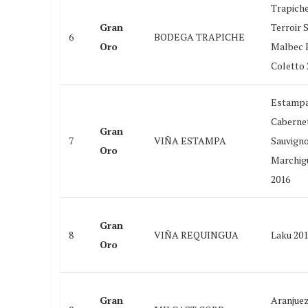
Trapich
Gran
Terroir 
6
BODEGA TRAPICHE
Oro
Malbec 
Coletto 
Estampa
Caberne
Gran
7
VIÑA ESTAMPA
Sauvign
Oro
Marchig
2016
Gran
8
VIÑA REQUINGUA
Laku 20
Oro
Gran
Aranjue