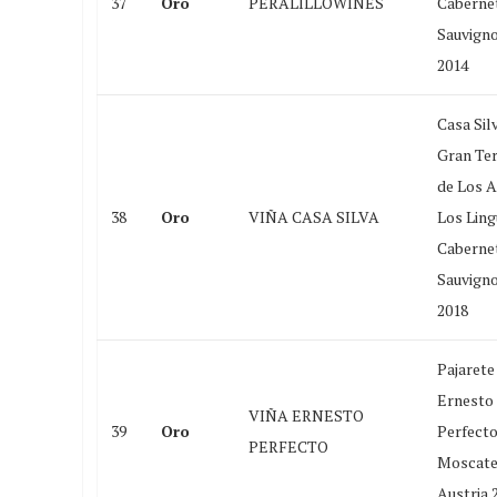
37
Oro
PERALILLOWINES
Caberne
Sauvign
2014
Casa Sil
Gran Ter
de Los 
38
Oro
VIÑA CASA SILVA
Los Ling
Caberne
Sauvign
2018
Pajarete
Ernesto
VIÑA ERNESTO
39
Oro
Perfect
PERFECTO
Moscate
Austria 