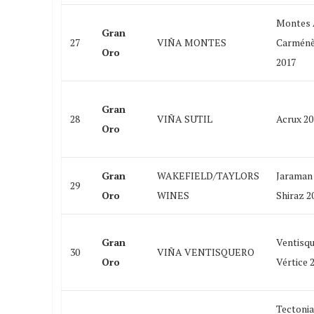
Montes 
Gran
27
VIÑA MONTES
Carménè
Oro
2017
Gran
28
VIÑA SUTIL
Acrux 20
Oro
Gran
WAKEFIELD/TAYLORS
Jaraman
29
Oro
WINES
Shiraz 2
Gran
Ventisq
30
VIÑA VENTISQUERO
Oro
Vértice 
Tectonia