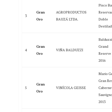
Pisco B
Gran
AGROPRODUCTOS
Reserva
3
Oro
BAUZÁ LTDA.
Doble
Destila
Balduzz
Gran
Grand
4
VIÑA BALDUZZI
Oro
Reserve
2016
Mario Ge
Gran Re
Gran
5
VINÍCOLA GEISSE
Caberne
Oro
Sauvign
2013