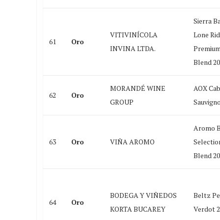
Sierra B
VITIVINÍCOLA
Lone Rid
61
Oro
INVINA LTDA.
Premium
Blend 2
MORANDÉ WINE
AOX Cab
62
Oro
GROUP
Sauvign
Aromo B
63
Oro
VIÑA AROMO
Selectio
Blend 2
BODEGA Y VIÑEDOS
Beltz Pe
64
Oro
KORTA BUCAREY
Verdot 