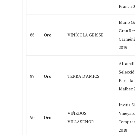
Franc 20
Mario Ge
Gran Re
88
Oro
VINÍCOLA GEISSE
Carménè
2015
Altamil
Selecció
89
Oro
TERRA D’AMICS
Parcela
Malbec 
Invitis S
VIÑEDOS
Vineyar
90
Oro
VILLASEÑOR
Tempran
2018