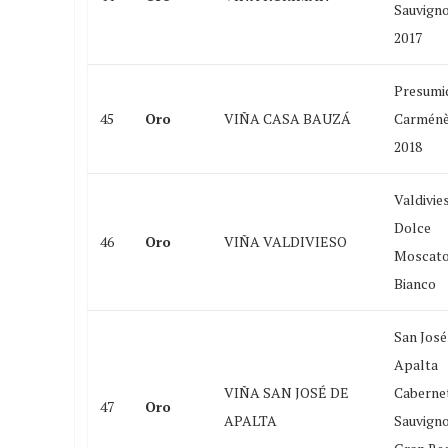
Sauvign
2017
Presumi
45
Oro
VIÑA CASA BAUZÁ
Carménè
2018
Valdivie
Dolce
46
Oro
VIÑA VALDIVIESO
Moscat
Bianco
San José
Apalta
VIÑA SAN JOSÉ DE
Caberne
47
Oro
APALTA
Sauvign