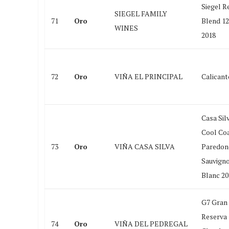
Siegel R
SIEGEL FAMILY
71
Oro
Blend 1
WINES
2018
72
Oro
VIÑA EL PRINCIPAL
Calicant
Casa Sil
Cool Co
73
Oro
VIÑA CASA SILVA
Paredon
Sauvign
Blanc 20
G7 Gran
Reserva
74
Oro
VIÑA DEL PEDREGAL