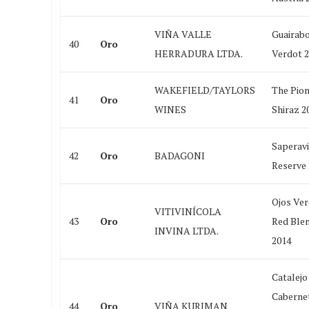
VIÑA VALLE
Guairabo
40
Oro
HERRADURA LTDA.
Verdot 
WAKEFIELD/TAYLORS
The Pio
41
Oro
WINES
Shiraz 2
Saperavi
42
Oro
BADAGONI
Reserve 
Ojos Ve
VITIVINÍCOLA
43
Oro
Red Ble
INVINA LTDA.
2014
Catalejo
Caberne
44
Oro
VIÑA KURIMAN