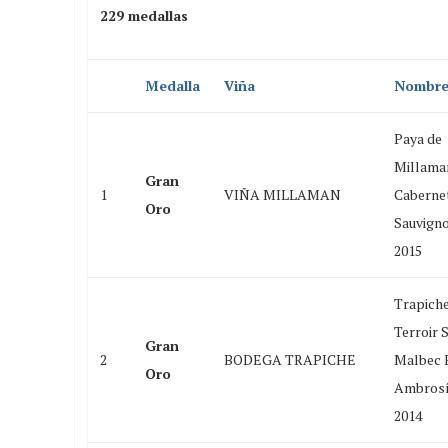
229 medallas
Medalla
Viña
Nombre
Paya de
Millama
Gran
1
VIÑA MILLAMAN
Caberne
Oro
Sauvign
2015
Trapich
Terroir 
Gran
2
BODEGA TRAPICHE
Malbec 
Oro
Ambros
2014