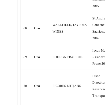
2015
St Andr
WAKEFIELD/TAYLORS
Caberne
68
Oro
WINES
Sauvign
2016
Iscay M
69
Oro
BODEGA TRAPICHE
– Caber
Franc 20
Pisco
Diaguita
70
Oro
LICORES MITJANS
Reserva
Transpa