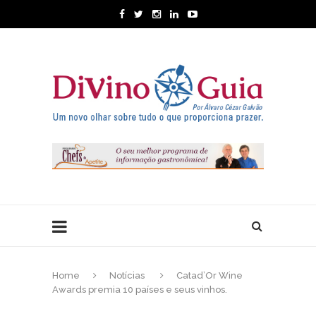
Home
Notícias
Catad’Or Wine
Awards premia 10 países e seus vinhos.