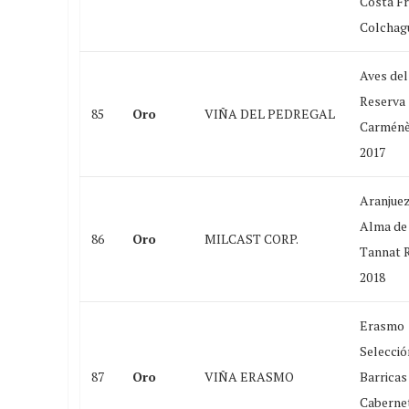
Costa Fr
Colchag
Aves del
Reserva
85
Oro
VIÑA DEL PEDREGAL
Carménè
2017
Aranjue
Alma de
86
Oro
MILCAST CORP.
Tannat 
2018
Erasmo
Selecció
87
Oro
VIÑA ERASMO
Barricas
Caberne