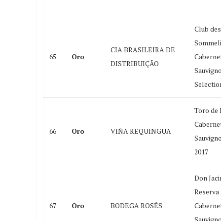
Club des
Sommeli
CIA BRASILEIRA DE
65
Oro
Caberne
DISTRIBUIÇÃO
Sauvign
Selectio
Toro de 
Caberne
66
Oro
VIÑA REQUINGUA
Sauvign
2017
Don Jaci
Reserva
67
Oro
BODEGA ROSÉS
Caberne
Sauvign