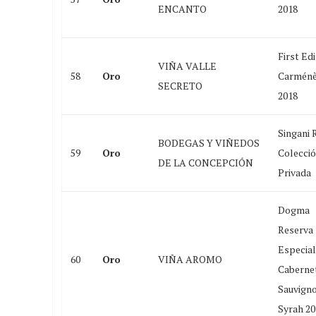
ENCANTO
2018
First Edi
VIÑA VALLE
58
Oro
Carménè
SECRETO
2018
Singani 
BODEGAS Y VIÑEDOS
59
Oro
Colecci
DE LA CONCEPCIÓN
Privada
Dogma
Reserva
Especial
60
Oro
VIÑA AROMO
Caberne
Sauvign
Syrah 20