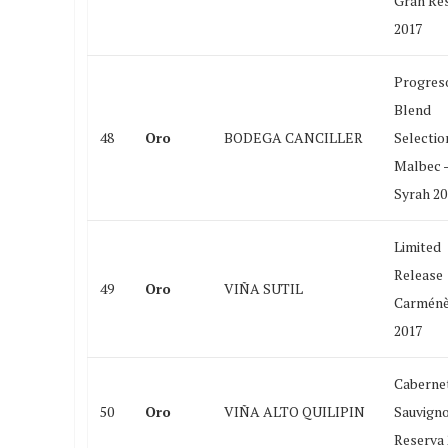
Gran Re
2017
Progres
Blend
48
Oro
BODEGA CANCILLER
Selectio
Malbec 
Syrah 20
Limited
Release
49
Oro
VIÑA SUTIL
Carménè
2017
Caberne
50
Oro
VIÑA ALTO QUILIPIN
Sauvign
Reserva 