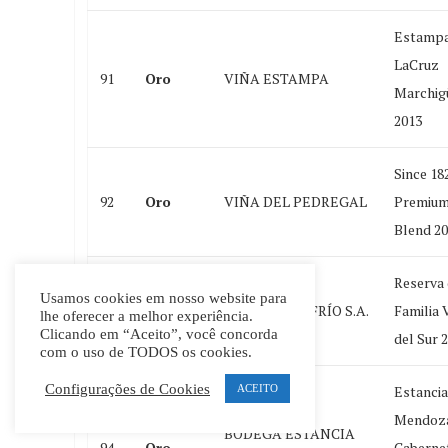
Estamp
LaCruz
91
Oro
VIÑA ESTAMPA
Marchig
2013
Since 18
92
Oro
VIÑA DEL PEDREGAL
Premium
Blend 2
Reserva
Usamos cookies em nosso website para
93
Oro
VIÑA VALLE FRÍO S.A.
Familia 
lhe oferecer a melhor experiência.
Clicando em “Aceito”, você concorda
del Sur 
com o uso de TODOS os cookies.
Configurações de Cookies
ACEITO
Estancia
Mendoz
BODEGA ESTANCIA
94
Oro
Caberne