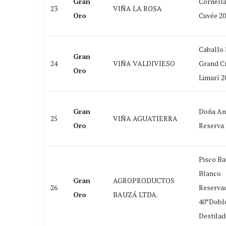
Gran
Cornell
23
VIÑA LA ROSA
Oro
Cuvée 2
Caballo
Gran
24
VIÑA VALDIVIESO
Grand C
Oro
Limarí 2
Gran
Doña An
25
VIÑA AGUATIERRA
Oro
Reserva 
Pisco B
Blanco
Gran
AGROPRODUCTOS
26
Reserva
Oro
BAUZÁ LTDA.
40°Dobl
Destila