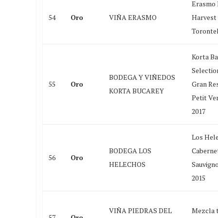
Erasmo 
54
Oro
VIÑA ERASMO
Harvest
Torontel
Korta Ba
Selectio
BODEGA Y VIÑEDOS
55
Oro
Gran Re
KORTA BUCAREY
Petit Ve
2017
Los Hel
BODEGA LOS
Caberne
56
Oro
HELECHOS
Sauvign
2015
VIÑA PIEDRAS DEL
Mezcla t
57
Oro