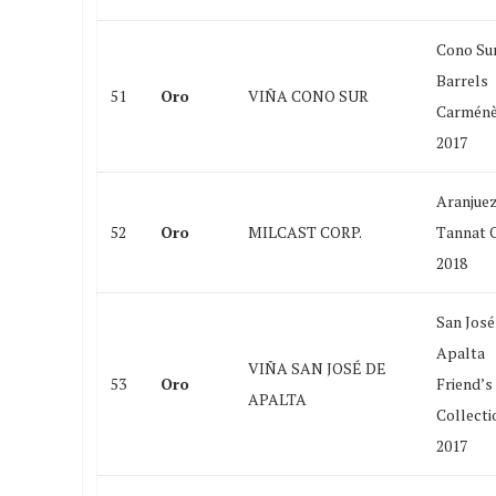
Cono Sur
Barrels
51
Oro
VIÑA CONO SUR
Carménè
2017
Aranjue
52
Oro
MILCAST CORP.
Tannat 
2018
San José
Apalta
VIÑA SAN JOSÉ DE
53
Oro
Friend’s
APALTA
Collecti
2017