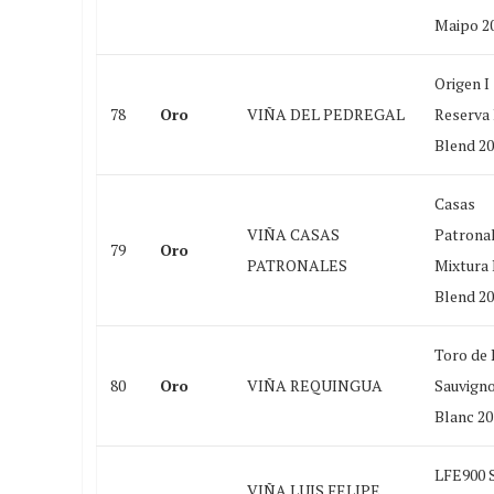
Maipo 2
Origen I
78
Oro
VIÑA DEL PEDREGAL
Reserva
Blend 2
Casas
VIÑA CASAS
Patrona
79
Oro
PATRONALES
Mixtura
Blend 2
Toro de 
80
Oro
VIÑA REQUINGUA
Sauvign
Blanc 20
LFE900 
VIÑA LUIS FELIPE