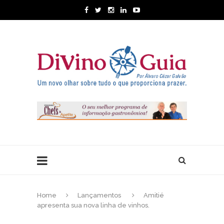
Home
Lançamentos
Amitié
apresenta sua nova linha de vinhos.