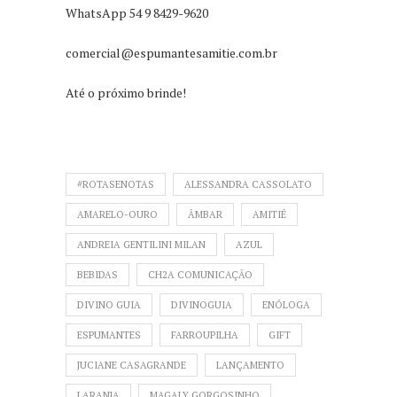
WhatsApp 54 9 8429-9620
comercial@espumantesamitie.com.br
Até o próximo brinde!
#ROTASENOTAS
ALESSANDRA CASSOLATO
AMARELO-OURO
ÂMBAR
AMITIÉ
ANDREIA GENTILINI MILAN
AZUL
BEBIDAS
CH2A COMUNICAÇÃO
DIVINO GUIA
DIVINOGUIA
ENÓLOGA
ESPUMANTES
FARROUPILHA
GIFT
JUCIANE CASAGRANDE
LANÇAMENTO
LARANJA
MAGALY GORGOSINHO