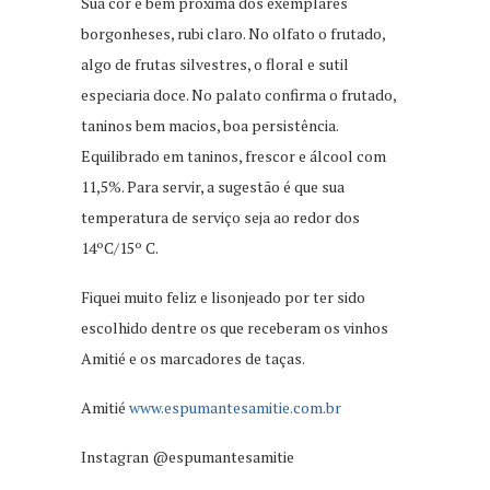
Sua cor é bem próxima dos exemplares
borgonheses, rubi claro. No olfato o frutado,
algo de frutas silvestres, o floral e sutil
especiaria doce. No palato confirma o frutado,
taninos bem macios, boa persistência.
Equilibrado em taninos, frescor e álcool com
11,5%. Para servir, a sugestão é que sua
temperatura de serviço seja ao redor dos
14ºC/15º C.
Fiquei muito feliz e lisonjeado por ter sido
escolhido dentre os que receberam os vinhos
Amitié e os marcadores de taças.
Amitié
www.espumantesamitie.com.br
Instagran @espumantesamitie