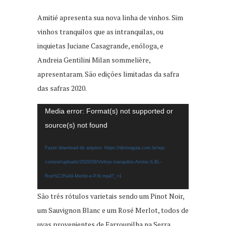
Amitié apresenta sua nova linha de vinhos. Sim
vinhos tranquilos que as intranquilas, ou
inquietas Juciane Casagrande, enóloga, e
Andreia Gentilini Milan sommelière,
apresentaram. São edições limitadas da safra
das safras 2020.
Tocador
Media error: Format(s) not supported or
de
source(s) not found
vídeo
Fazer download do arquivo: https://divinoguia.com.br/wp-
content/uploads/2020/09/Vinhos-tranquilos-Amitie-S.BL-
Ros%C3%A9-Merlot-e-P.N.mp4?_=1
São três rótulos varietais sendo um Pinot Noir,
um Sauvignon Blanc e um Rosé Merlot, todos de
uvas provenientes de Farroupilha na Serra