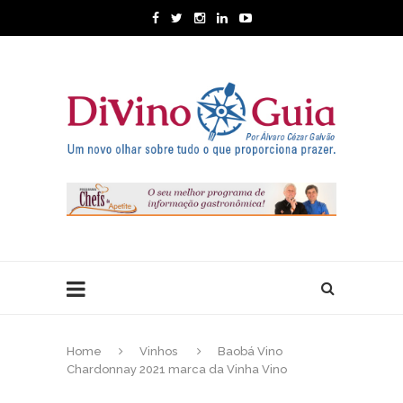
Home
Vinhos
Baobá Vino
Chardonnay 2021 marca da Vinha Vino