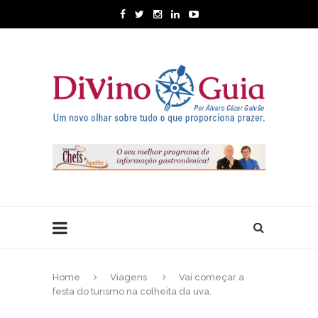
Home
Viagens
Vai começar a
festa do turismo na colheita da uva.