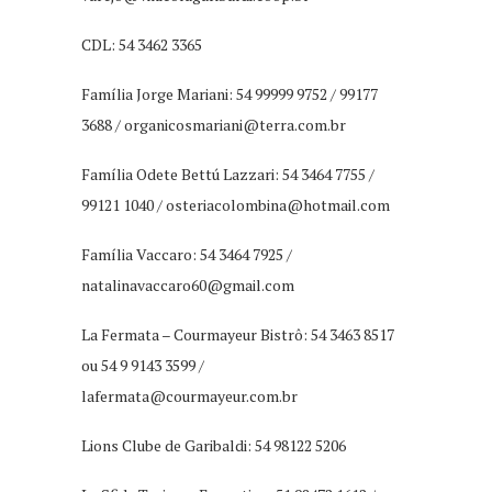
CDL: 54 3462 3365
Família Jorge Mariani: 54 99999 9752 / 99177
3688 /
organicosmariani@terra.com.br
Família Odete Bettú Lazzari: 54 3464 7755 /
99121 1040 /
osteriacolombina@hotmail.com
Família Vaccaro: 54 3464 7925 /
natalinavaccaro60@gmail.com
La Fermata – Courmayeur Bistrô: 54 3463 8517
ou 54 9 9143 3599 /
lafermata@courmayeur.com.br
Lions Clube de Garibaldi: 54 98122 5206