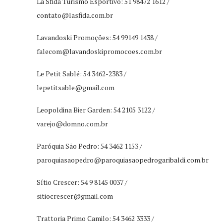
La Sfida Turismo Esportivo: 51 98472 1612 /
contato@lasfida.com.br
Lavandoski Promoções: 54 99149 1438 /
falecom@lavandoskipromocoes.com.br
Le Petit Sablé: 54 3462-2383 /
lepetitsable@gmail.com
Leopoldina Bier Garden: 54 2105 3122 /
varejo@domno.com.br
Paróquia São Pedro: 54 3462 1153 /
paroquiasaopedro@paroquiasaopedrogaribaldi.com.br
Sítio Crescer: 54 9 8145 0037 /
sitiocrescer@gmail.com
Trattoria Primo Camilo: 54 3462 3333 /