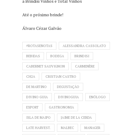
a Brindisi Vinhos e Total Vinhos
Até o próximo brinde!
Álvaro Cézar Galvão
#ROTASENOTAS
ALESSANDRA CASSOLATO
BEBIDAS
BODEGA
BRINDISI
CABERNET SAUVIGNON
CARMENÈRE
CH2A
CRISTIAN CASTRO
DE MARTINO
DEGUSTAÇÃO
DIVINO GUIA
DIVINOGUIA
ENÓLOGO
EXPORT
GASTRONOMIA
ISLA DE MAIPO
JAIME DE LA CERDA
LATE HARVEST.
MALBEC
MANAGER