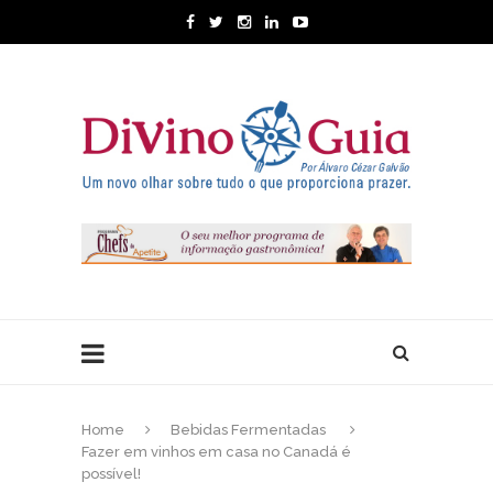
Home
Bebidas Fermentadas
Fazer em vinhos em casa no Canadá é
possível!