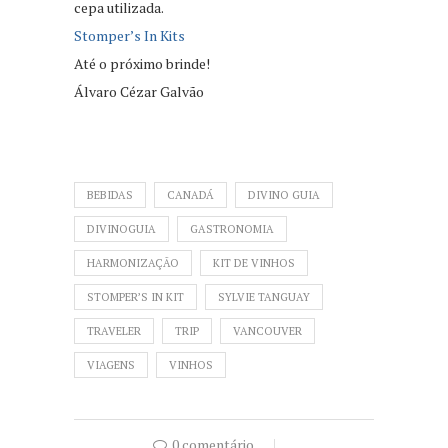
cepa utilizada.
Stomper’s In Kits
Até o próximo brinde!
Álvaro Cézar Galvão
BEBIDAS
CANADÁ
DIVINO GUIA
DIVINOGUIA
GASTRONOMIA
HARMONIZAÇÃO
KIT DE VINHOS
STOMPER’S IN KIT
SYLVIE TANGUAY
TRAVELER
TRIP
VANCOUVER
VIAGENS
VINHOS
0 comentário