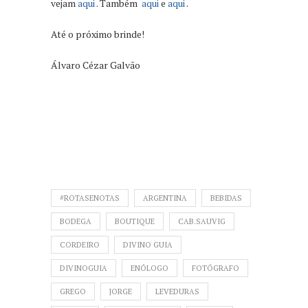
vejam
aqui
. Também
aqui
e
aqui
.
Até o próximo brinde!
Álvaro Cézar Galvão
#ROTASENOTAS
ARGENTINA
BEBIDAS
BODEGA
BOUTIQUE
CAB.SAUVIG
CORDEIRO
DIVINO GUIA
DIVINOGUIA
ENÓLOGO
FOTÓGRAFO
GREGO
JORGE
LEVEDURAS