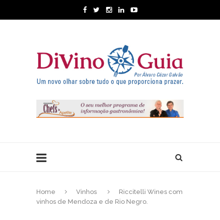
Home
Vinhos
Riccitelli Wines com
vinhos de Mendoza e de Rio Negro.