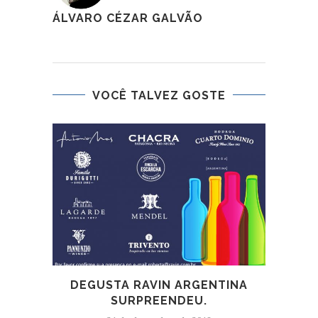
ÁLVARO CÉZAR GALVÃO
VOCÊ TALVEZ GOSTE
DEGUSTA RAVIN ARGENTINA
A
SURPREENDEU.
PR
A