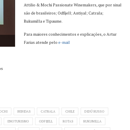
Attilio & Mochi Passionate Winemakers, que por sinal
são de brasileiros; Odfijell; Antiyal; Catrala;
Rukumilla e Tipaume.
Para maiores conhecimentos e explicações, o Artur
Farias atende pelo
e-mail
os
MOCHI
BEBIDAS
CATRALA
CHILE
DIDÚ RUSSO
ENOTURISMO
ODFIJELL
ROTAS
RUKUMILLA