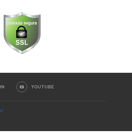
IN
YOUTUBE
ign