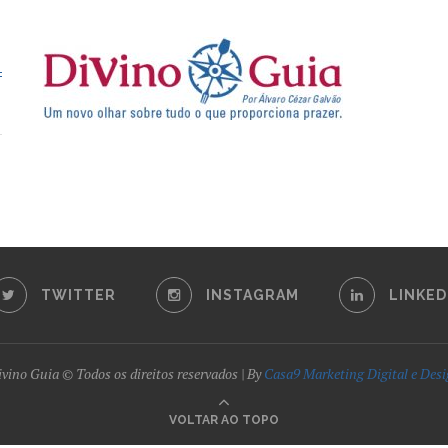
TWITTER
INSTAGRAM
LINKED
vino Guia © Todos os direitos reservados | By
Casa9 Marketing Digital e Des
VOLTAR AO TOPO