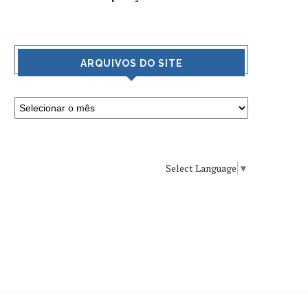
ARQUIVOS DO SITE
TRIVENTO GOLDEN RESERVE
GRAND CRU E O BR
MALBEC 2018
PINOT NOIR 2017-
COBOS.
22 de março de 2021
12 de agosto de 20
Select Language
▼