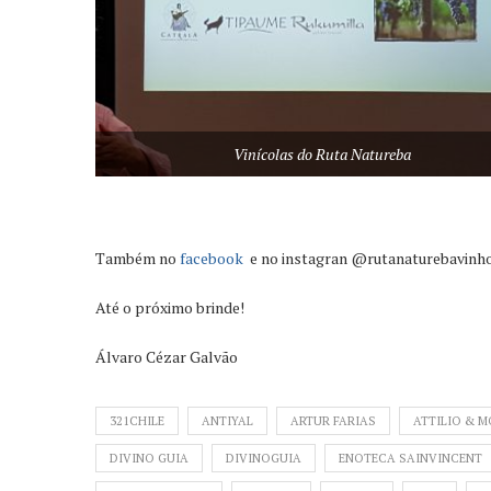
Vinícolas do Ruta Natureba
Também no
facebook
e no instagran @rutanaturebavinh
Até o próximo brinde!
Álvaro Cézar Galvão
321CHILE
ANTIYAL
ARTUR FARIAS
ATTILIO & 
DIVINO GUIA
DIVINOGUIA
ENOTECA SAINVINCENT