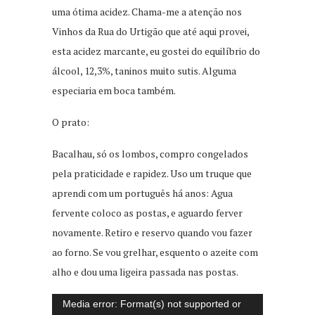
uma ótima acidez. Chama-me a atenção nos
Vinhos da Rua do Urtigão que até aqui provei,
esta acidez marcante, eu gostei do equilíbrio do
álcool, 12,3%, taninos muito sutis. Alguma
especiaria em boca também.
O prato:
Bacalhau, só os lombos, compro congelados
pela praticidade e rapidez. Uso um truque que
aprendi com um português há anos: Agua
fervente coloco as postas, e aguardo ferver
novamente. Retiro e reservo quando vou fazer
ao forno. Se vou grelhar, esquento o azeite com
alho e dou uma ligeira passada nas postas.
Tocador
Media error: Format(s) not supported or