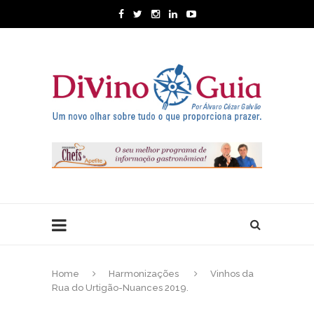
Home
Harmonizações
Vinhos da
Rua do Urtigão-Nuances 2019.