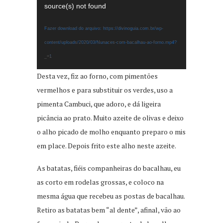
de
source(s) not found
vídeo
Fazer download do arquivo: https://divinoguia.com.br/wp-
content/uploads/2020/03/Nunaces-com-bacalhau-ao-forno.mp4?
_=1
Desta vez, fiz ao forno, com pimentões
vermelhos e para substituir os verdes, uso a
pimenta Cambuci, que adoro, e dá ligeira
picância ao prato. Muito azeite de olivas e deixo
o alho picado de molho enquanto preparo o mis
em place. Depois frito este alho neste azeite.
As batatas, fiéis companheiras do bacalhau, eu
as corto em rodelas grossas, e coloco na
mesma água que recebeu as postas de bacalhau.
Retiro as batatas bem “al dente”, afinal, vão ao