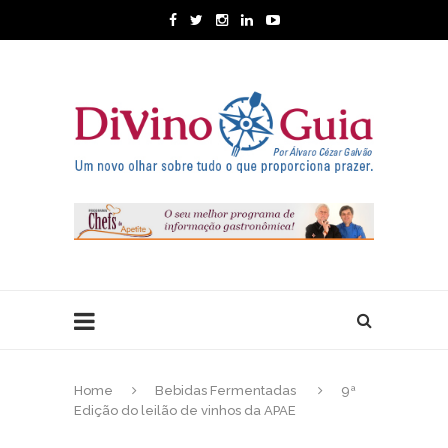
Home
Bebidas Fermentadas
9ª
Edição do leilão de vinhos da APAE