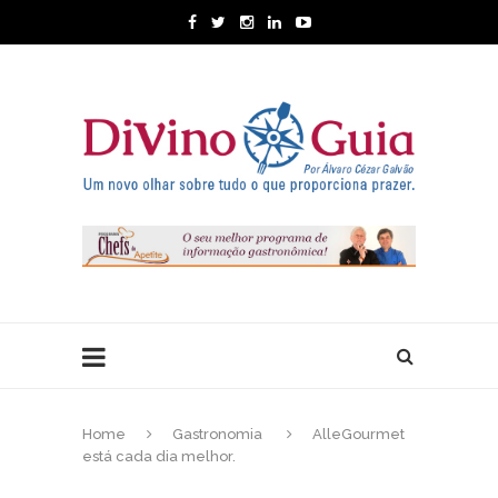
Home
Gastronomia
AlleGourmet
está cada dia melhor.