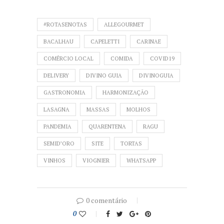
#ROTASENOTAS
ALLEGOURMET
BACALHAU
CAPELETTI
CARINAE
COMÉRCIO LOCAL
COMIDA
COVID19
DELIVERY
DIVINO GUIA
DIVINOGUIA
GASTRONOMIA
HARMONIZAÇÃO
LASAGNA
MASSAS
MOLHOS
PANDEMIA
QUARENTENA
RAGU
SEMID’ORO
SITE
TORTAS
VINHOS
VIOGNIER
WHATSAPP
0 comentário
0