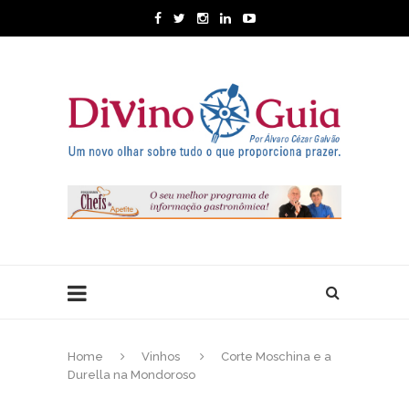
Home
Vinhos
Corte Moschina e a
Durella na Mondoroso