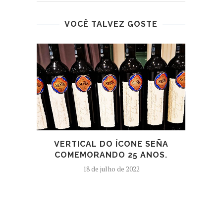
VOCÊ TALVEZ GOSTE
VERTICAL DO ÍCONE SEÑA
B
COMEMORANDO 25 ANOS.
18 de julho de 2022