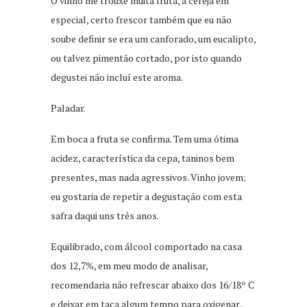
O vinho me trouxe muita fruta, a cereja em
especial, certo frescor também que eu não
soube definir se era um canforado, um eucalipto,
ou talvez pimentão cortado, por isto quando
degustei não incluí este aroma.
Paladar.
Em boca a fruta se confirma. Tem uma ótima
acidez, característica da cepa, taninos bem
presentes, mas nada agressivos. Vinho jovem;
eu gostaria de repetir a degustação com esta
safra daqui uns três anos.
Equilibrado, com álcool comportado na casa
dos 12,7%, em meu modo de analisar,
recomendaria não refrescar abaixo dos 16/18º C
e deixar em taça algum tempo para oxigenar,