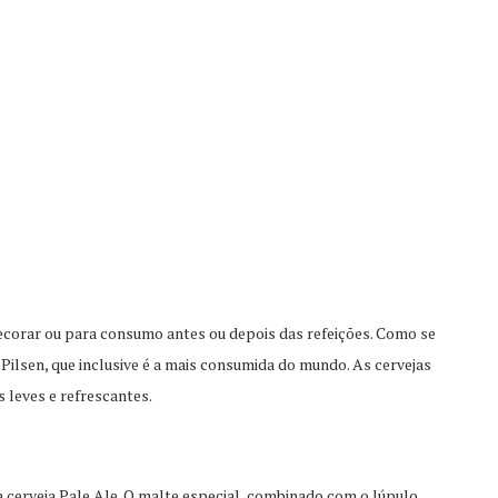
ecorar ou para consumo antes ou depois das refeições. Como se
a Pilsen, que inclusive é a mais consumida do mundo. As cervejas
s leves e refrescantes.
a cerveja Pale Ale. O malte especial, combinado com o lúpulo