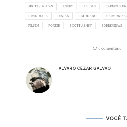
#ROTASENOTAS
ASHBY
BEBIDAS
CARNES.SUI
DIVINOGUIA
FESTAS
FIM DE ANO
HARMONIZA
PILSEN
PORTER
SCOTT ASHBY
SOBREMESAS
0 comentário
ÁLVARO CÉZAR GALVÃO
VOCÊ T