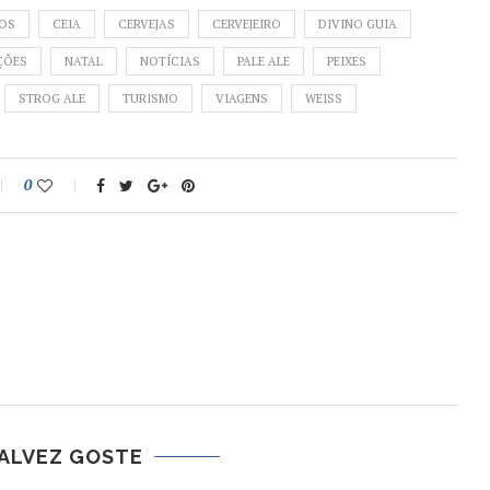
NOS
CEIA
CERVEJAS
CERVEJEIRO
DIVINO GUIA
ÇÕES
NATAL
NOTÍCIAS
PALE ALE
PEIXES
STROG ALE
TURISMO
VIAGENS
WEISS
0
ALVEZ GOSTE