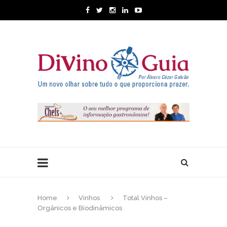
Home
Vinhos
Total Vinhos –
Orgânicos e Biodinâmicos