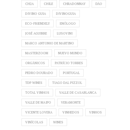
CH2A
CHILE
CHRADONNAY
DÃO
DIVINO GUIA
DIVINOGUIA
ECO-FRIENDELY
ENÓLOGO
JOSÉ AGUIRRE
LUSOVINI
MARCO ANTONIO DE MARTINO
MASTERZOOM
NUEVO MUNDO
ORGÂNICOS
PATRÍCIO TORRES
PEDRO DOURADO
PORTUGAL
TDP WINES
TIAGO DAL PIZZOL
TOTAL VINHOS
VALLE DE CASABLANCA
VALLE DE MAIPO
VERAMONTE
VICENTE LOVERA
VINHEDOS
VINHOS
VINÍCOLAS
WINES