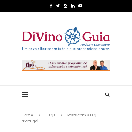
Home
Tags
Posts com a tag
"Portugal"