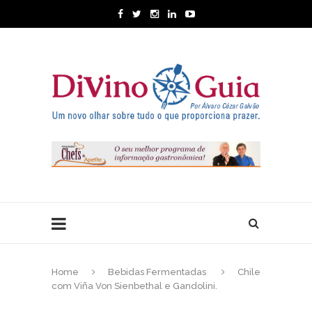
Home
Bebidas Fermentadas
Chile
com Viña Von Sienbethal e Gandolini.